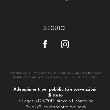
SEGUICI
Invernizzi S.r.l. | P.IVA 02597100169 | Reg. Impr. 02597100169 | REA:
BG307299 |
Privacy Policy
|
Cookie Policy
| Credits:
LO Studio
Adempimenti per pubblicità e sovvenzioni
di stato
La Legge n 124/2017, articolo 1, commi da
125 a 129, ha introdotto misure di